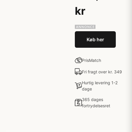
kr
Køb her
PrisMatch
Fri fragt over kr. 349
Hurtig levering 1-2
dage
365 dages
fortrydelsesret