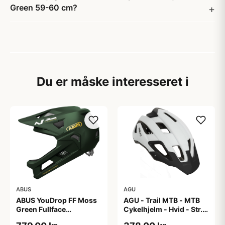
Green 59-60 cm?
Du er måske interesseret i
ABUS
AGU
ABUS YouDrop FF Moss
AGU - Trail MTB - MTB
Green Fullface
Cykelhjelm - Hvid - Str.
Cykelhjelm One Size
58-62 cm