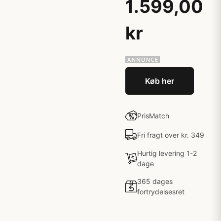
1.599,00
kr
Køb her
PrisMatch
Fri fragt over kr. 349
Hurtig levering 1-2
dage
365 dages
fortrydelsesret