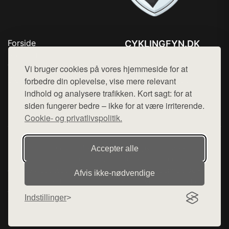
Forside
CYKLINGFYN.DK
Produkter
Tlf. 78768672
Top Rabatter
Vi bruger cookies på vores hjemmeside for at
Mail:
hej@want.dk
Blog
forbedre din oplevelse, vise mere relevant
Kontakt
indhold og analysere trafikken. Kort sagt: for at
Cookie- og privatlivspolitik
siden fungerer bedre – ikke for at være irriterende.
Cookie- og privatlivspolitik.
Denne side er en del af want.dk, der udgiver en række
Accepter alle
hjemmesider med præsentation af forskellige produkter fra
diverse webshops. Der sælges ikke varer fra denne side - vi
Afvis ikke‑nødvendige
henviser til de shops, som sælger varen. Vi har heller ikke
varerne på lager.
Indstillinger
© 2026 cyklingfyn.dk. Alle rettigheder forbeholdes.