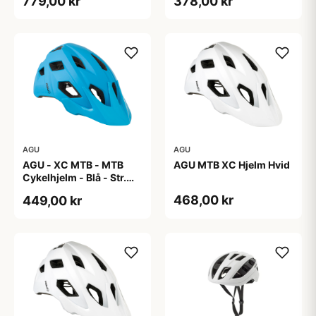
779,00 kr
378,00 kr
AGU
AGU
AGU - XC MTB - MTB
AGU MTB XC Hjelm Hvid
Cykelhjelm - Blå - Str.
58-61 cm
468,00 kr
449,00 kr