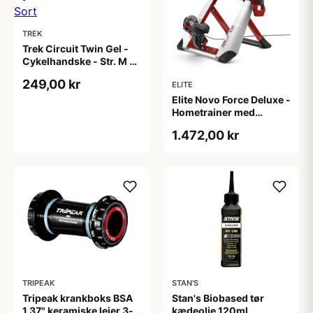
TREK
Trek Circuit Twin Gel -
Cykelhandske - Str. M -
Sort
249,00 kr
ELITE
Elite Novo Force Deluxe -
Hometrainer med
tilbehørspakke -
1.472,00 kr
Hvid/Rød
TRIPEAK
STAN'S
Tripeak krankboks BSA
Stan's Biobased tør
1.37" keramiske lejer 3-i-
kædeolie 120ml