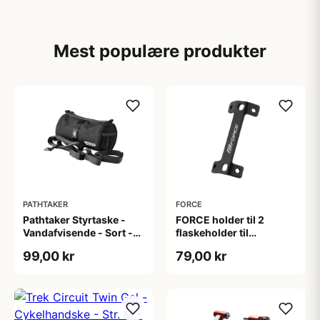
Mest populære produkter
PATHTAKER
FORCE
Pathtaker Styrtaske -
FORCE holder til 2
Vandafvisende - Sort -
flaskeholder til
1.3 L
stelmontering
99,00 kr
79,00 kr
aluminium sort