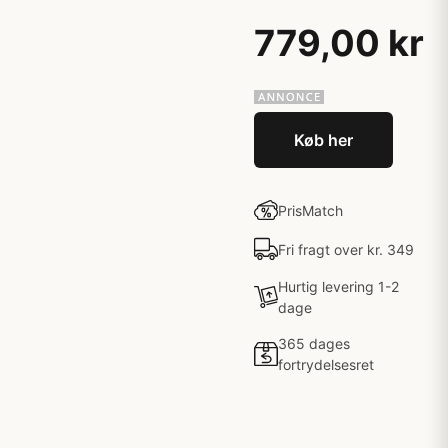
779,00 kr
Køb her
PrisMatch
Fri fragt over kr. 349
Hurtig levering 1-2
dage
365 dages
fortrydelsesret