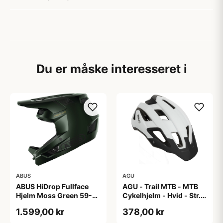
Du er måske interesseret i
ABUS
AGU
ABUS HiDrop Fullface
AGU - Trail MTB - MTB
Hjelm Moss Green 59-
Cykelhjelm - Hvid - Str.
60 cm
58-62 cm
1.599,00 kr
378,00 kr