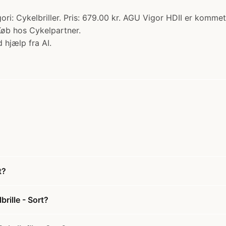
ori: Cykelbriller. Pris: 679.00 kr. AGU Vigor HDII er komme
 Køb hos Cykelpartner.
 hjælp fra AI.
t?
rille - Sort?