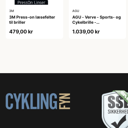
3M
AGU
3M Press-on læsefelter
AGU - Verve - Sports- og
til briller
Cykelbrille -
Photokromisk linse - Mat
479,00 kr
1.039,00 kr
Sort