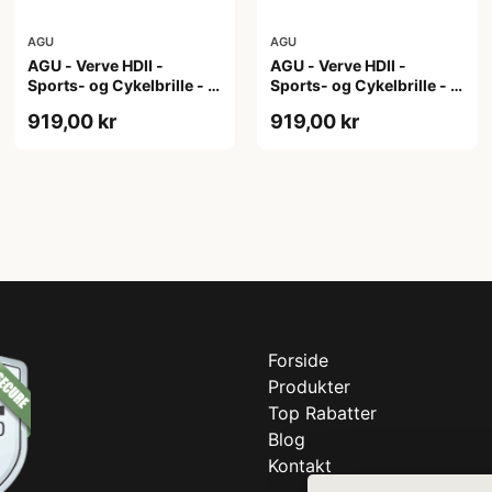
AGU
AGU
AGU - Verve HDII -
AGU - Verve HDII -
Sports- og Cykelbrille - 3
Sports- og Cykelbrille - 3
sæt linser - Crystal
sæt linser - Mat Hvid
919,00 kr
919,00 kr
Forside
Produkter
Top Rabatter
Blog
Kontakt