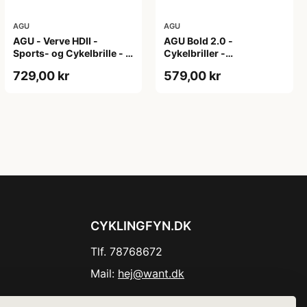
AGU
AGU
AGU - Verve HDII -
AGU Bold 2.0 -
Sports- og Cykelbrille - 3
Cykelbriller -
sæt linser - Mat Sort/Gul
Hvid/Bronze
729,00 kr
579,00 kr
CYKLINGFYN.DK
Tlf. 78768672
Mail:
hej@want.dk
Cookie- og privatlivspolitik