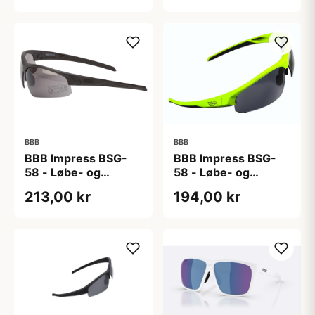
linse
- Grilamid stel - Sort
BBB
BBB
BBB Impress BSG-
BBB Impress BSG-
58 - Løbe- og
58 - Løbe- og
cykelbrille - 3 sæt
cykelbrille - 3 sæt
213,00 kr
194,00 kr
linser - Matsort
linser - Neongul