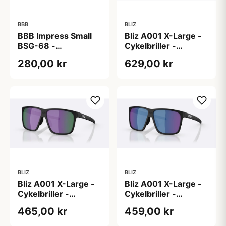
BBB
BLIZ
BBB Impress Small
Bliz A001 X-Large -
BSG-68 -
Cykelbriller -
Cykelbriller -
Mathvid/Grå/Blue
280,00 kr
629,00 kr
Matsort - Inkl. 3
Mirror
linser
BLIZ
BLIZ
Bliz A001 X-Large -
Bliz A001 X-Large -
Cykelbriller -
Cykelbriller -
Matsort/Brun/Purple
Matsort/Grå/Blue
465,00 kr
459,00 kr
multi
Mirror