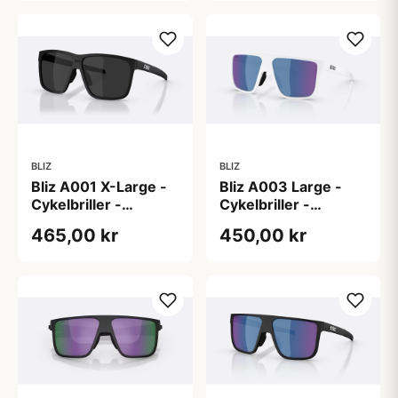
BLIZ
BLIZ
Bliz A001 X-Large -
Bliz A003 Large -
Cykelbriller -
Cykelbriller -
Matsort/Smoke
Mathvid/Grå/Blue
465,00 kr
450,00 kr
Mirror