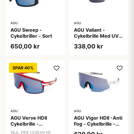
AGU
AGU
AGU Sweep -
AGU Valiant -
Cykelbriller - Sort
Cykelbrille Med UV
400 Linser - Hvid
650,00 kr
338,00 kr
SPAR 40%
AGU
AGU
AGU Verve HDII
AGU Vigor HDII -Anti
Cykelbrille -
Fog - Cykelbrille -
Danmark Edition
Hvid
VEJL. PRIS 1.039,00 KR