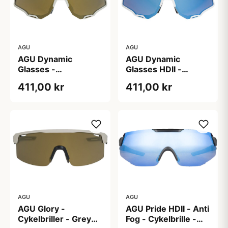
AGU
AGU
AGU Dynamic
AGU Dynamic
Glasses -
Glasses HDII -
Cykelbriller -
Cykelbriller -
411,00 kr
411,00 kr
Grå/Bronze
Sort/Blå
AGU
AGU
AGU Glory -
AGU Pride HDII - Anti
Cykelbriller - Grey
Fog - Cykelbrille -