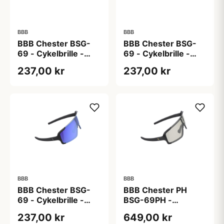
BBB
BBB
BBB Chester BSG-
BBB Chester BSG-
69 - Cykelbrille -
69 - Cykelbrille -
Grilamid stel og MLC
Grilamid stel og MLC
237,00 kr
237,00 kr
linse - Mathvid
linse - Sort
BBB
BBB
BBB Chester BSG-
BBB Chester PH
69 - Cykelbrille -
BSG-69PH -
Grilamid stel og MLC
Cykelbrille -
237,00 kr
649,00 kr
linse - Sort med blå
Fotokromiske linser