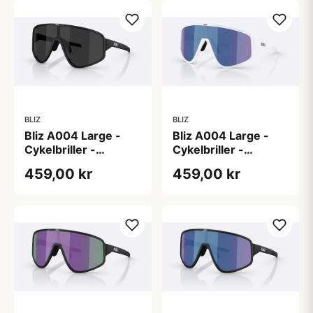
BLIZ
BLIZ
Bliz A004 Large -
Bliz A004 Large -
Cykelbriller -
Cykelbriller -
Matsort/Smoke
Mathvid/Grå/Blue
459,00 kr
459,00 kr
Mirror