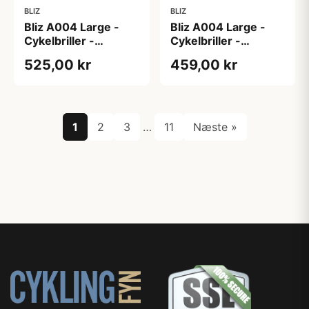
BLIZ
BLIZ
Bliz A004 Large -
Bliz A004 Large -
Cykelbriller -
Cykelbriller -
Matsort/Brun/Purple
Matsort/Grå/Blue
525,00 kr
459,00 kr
multi
Mirror
1
2
3
…
11
Næste »