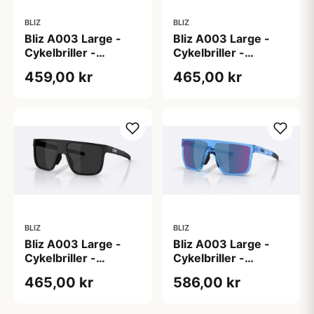
BLIZ
BLIZ
Bliz A003 Large -
Bliz A003 Large -
Cykelbriller -
Cykelbriller -
Matsort/Brun/Purple
Matsort/Grå/Blue
459,00 kr
465,00 kr
multi
Mirror
BLIZ
BLIZ
Bliz A003 Large -
Bliz A003 Large -
Cykelbriller -
Cykelbriller -
Matsort/Smoke
Transparent
465,00 kr
586,00 kr
Blue/Smoke/Blue
Multi