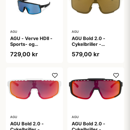
AGU
AGU
AGU - Verve HDII -
AGU Bold 2.0 -
Sports- og
Cykelbriller -
Cykelbrille - 3 sæt
Hvid/Bronze
729,00 kr
579,00 kr
linser - Mat Sort/Gul
AGU
AGU
AGU Bold 2.0 -
AGU Bold 2.0 -
Cykelbriller -
Cykelbriller -