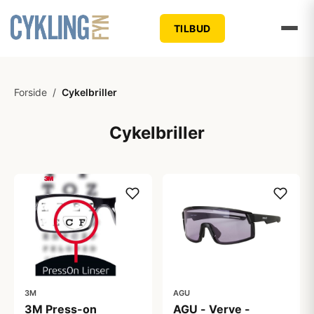
TILBUD
Forside
/
Cykelbriller
Cykelbriller
3M
AGU
3M Press-on
AGU - Verve -