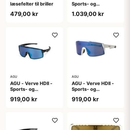
læsefelter til briller
Sports- og
Cykelbrille -
479,00 kr
1.039,00 kr
Photokromisk linse -
Mat Sort
AGU
AGU
AGU - Verve HDII -
AGU - Verve HDII -
Sports- og
Sports- og
Cykelbrille - 3 sæt
Cykelbrille - 3 sæt
919,00 kr
919,00 kr
linser - Crystal
linser - Mat Hvid