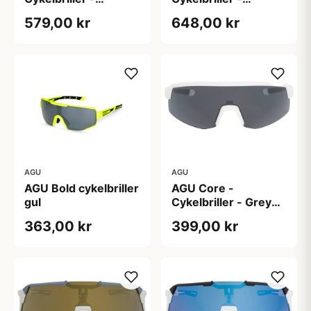
Hvid/Rød
Sort/Rød
579,00 kr
648,00 kr
AGU
AGU
AGU Bold cykelbriller
AGU Core -
gul
Cykelbriller - Grey
Frame Smoke Lens
363,00 kr
399,00 kr