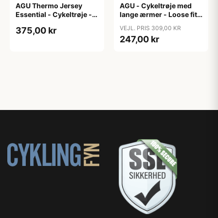
AGU Thermo Jersey
AGU - Cykeltrøje med
Essential - Cykeltrøje -
lange ærmer - Loose fit -
Dame - Army grøn - Str.
MTB - Army Grøn - Str. S
VEJL. PRIS 309,00 KR
375,00 kr
XXL
247,00 kr