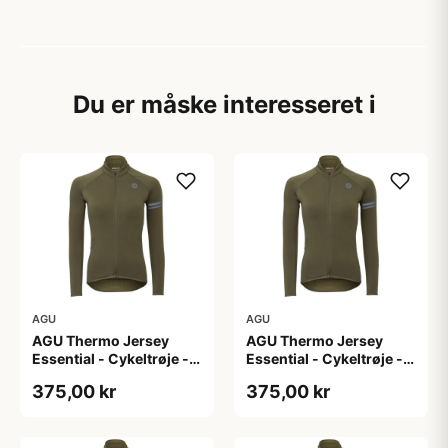
Du er måske interesseret i
AGU
AGU
AGU Thermo Jersey
AGU Thermo Jersey
Essential - Cykeltrøje -
Essential - Cykeltrøje -
Dame - Army grøn - Str.
Dame - Army grøn - Str.
375,00 kr
375,00 kr
L
M