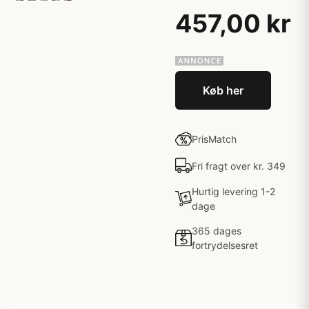
457,00 kr
Køb her
PrisMatch
Fri fragt over kr. 349
Hurtig levering 1-2
dage
365 dages
fortrydelsesret