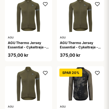
AGU
AGU
AGU Thermo Jersey
AGU Thermo Jersey
Essential - Cykeltrøje -
Essential - Cykeltrøje -
Dame - Army grøn - Str.
Dame - Army grøn - Str.
375,00 kr
375,00 kr
S
XL
SPAR 20%
AGU
AGU