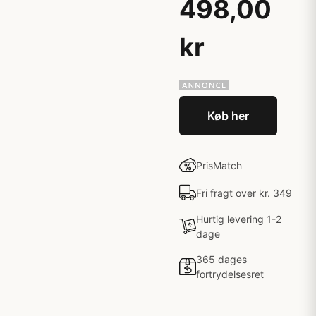
498,00
kr
Køb her
PrisMatch
Fri fragt over kr. 349
Hurtig levering 1-2
dage
365 dages
fortrydelsesret