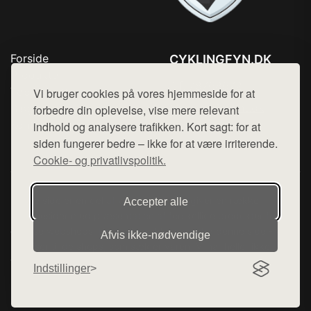
Forside
CYKLINGFYN.DK
Produkter
Tlf. 78768672
Top Rabatter
Vi bruger cookies på vores hjemmeside for at
Mail:
hej@want.dk
Blog
forbedre din oplevelse, vise mere relevant
Kontakt
indhold og analysere trafikken. Kort sagt: for at
Cookie- og privatlivspolitik
siden fungerer bedre – ikke for at være irriterende.
Cookie- og privatlivspolitik.
Denne side er en del af want.dk, der udgiver en række
Accepter alle
hjemmesider med præsentation af forskellige produkter fra
diverse webshops. Der sælges ikke varer fra denne side - vi
Afvis ikke‑nødvendige
henviser til de shops, som sælger varen. Vi har heller ikke
varerne på lager.
Indstillinger
© 2026 cyklingfyn.dk. Alle rettigheder forbeholdes.