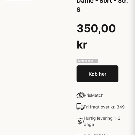
Dame - Sort - Str.
S
350,00
kr
Køb her
PrisMatch
Fri fragt over kr. 349
Hurtig levering 1-2
dage