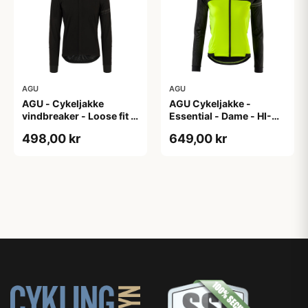
AGU
AGU
AGU - Cykeljakke
AGU Cykeljakke -
vindbreaker - Loose fit -
Essential - Dame - HI-
Sort - Str. XXXL
VIS - Sort/Gul - Str. M
498,00 kr
649,00 kr