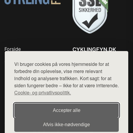
Forside
CYKLINGFYN.DK
Produkter
Tlf. 78768672
Top Rabatter
Vi bruger cookies på vores hjemmeside for at
Mail:
hej@want.dk
Blog
forbedre din oplevelse, vise mere relevant
Kontakt
indhold og analysere trafikken. Kort sagt: for at
Cookie- og privatlivspolitik
siden fungerer bedre – ikke for at være irriterende.
Cookie- og privatlivspolitik.
Denne side er en del af want.dk, der udgiver en række
Accepter alle
hjemmesider med præsentation af forskellige produkter fra
diverse webshops. Der sælges ikke varer fra denne side - vi
Afvis ikke‑nødvendige
henviser til de shops, som sælger varen. Vi har heller ikke