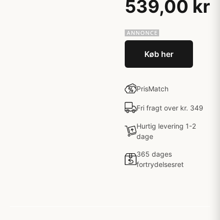
539,00 kr
Køb her
PrisMatch
Fri fragt over kr. 349
Hurtig levering 1-2
dage
365 dages
fortrydelsesret