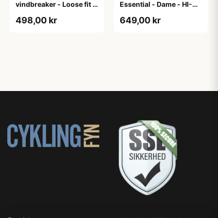
vindbreaker - Loose fit -
Essential - Dame - HI-
Sort - Str. XXXL
VIS - Sort/Gul - Str. M
498,00 kr
649,00 kr