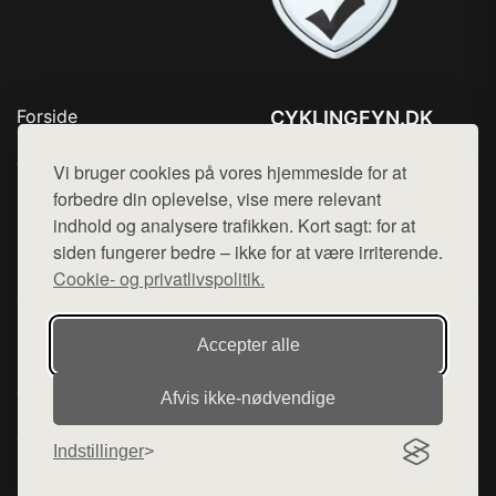
Forside
CYKLINGFYN.DK
Produkter
Tlf. 78768672
Top Rabatter
Vi bruger cookies på vores hjemmeside for at
Mail:
hej@want.dk
Blog
forbedre din oplevelse, vise mere relevant
Kontakt
indhold og analysere trafikken. Kort sagt: for at
Cookie- og privatlivspolitik
siden fungerer bedre – ikke for at være irriterende.
Cookie- og privatlivspolitik.
Denne side er en del af want.dk, der udgiver en række
Accepter alle
hjemmesider med præsentation af forskellige produkter fra
diverse webshops. Der sælges ikke varer fra denne side - vi
Afvis ikke‑nødvendige
henviser til de shops, som sælger varen. Vi har heller ikke
varerne på lager.
Indstillinger
© 2026 cyklingfyn.dk. Alle rettigheder forbeholdes.