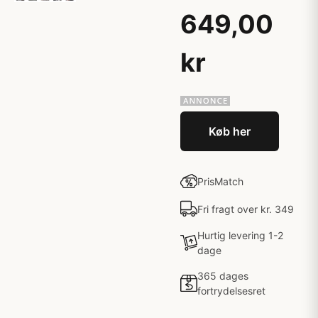
649,00
kr
Køb her
PrisMatch
Fri fragt over kr. 349
Hurtig levering 1-2
dage
365 dages
fortrydelsesret