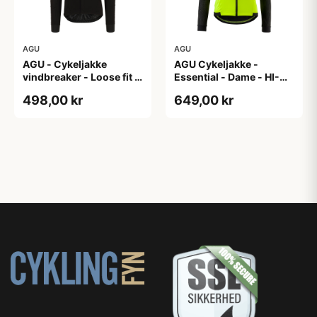
AGU
AGU
AGU - Cykeljakke
AGU Cykeljakke -
vindbreaker - Loose fit -
Essential - Dame - HI-
Sort - Str. XXXL
VIS - Sort/Gul - Str. M
498,00 kr
649,00 kr