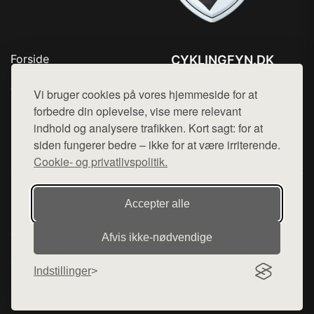
Forside
CYKLINGFYN.DK
Produkter
Tlf. 78768672
Top Rabatter
Vi bruger cookies på vores hjemmeside for at
Mail:
hej@want.dk
Blog
forbedre din oplevelse, vise mere relevant
Kontakt
indhold og analysere trafikken. Kort sagt: for at
Cookie- og privatlivspolitik
siden fungerer bedre – ikke for at være irriterende.
Cookie- og privatlivspolitik.
Denne side er en del af want.dk, der udgiver en række
Accepter alle
hjemmesider med præsentation af forskellige produkter fra
diverse webshops. Der sælges ikke varer fra denne side - vi
Afvis ikke‑nødvendige
henviser til de shops, som sælger varen. Vi har heller ikke
varerne på lager.
Indstillinger
© 2026 cyklingfyn.dk. Alle rettigheder forbeholdes.