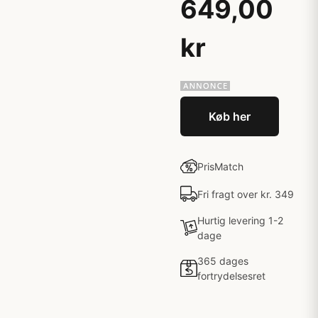
649,00
kr
Køb her
PrisMatch
Fri fragt over kr. 349
Hurtig levering 1-2
dage
365 dages
fortrydelsesret