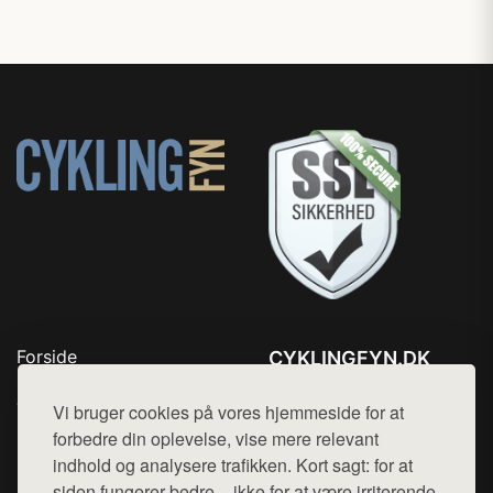
Forside
CYKLINGFYN.DK
Produkter
Tlf. 78768672
Top Rabatter
Vi bruger cookies på vores hjemmeside for at
Mail:
hej@want.dk
Blog
forbedre din oplevelse, vise mere relevant
Kontakt
indhold og analysere trafikken. Kort sagt: for at
Cookie- og privatlivspolitik
siden fungerer bedre – ikke for at være irriterende.