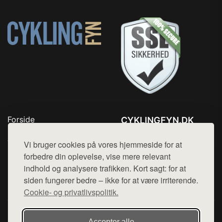
Forside
CYKLINGFYN.DK
Produkter
Tlf. 78768672
Top Rabatter
Vi bruger cookies på vores hjemmeside for at
Mail:
hej@want.dk
Blog
forbedre din oplevelse, vise mere relevant
Kontakt
indhold og analysere trafikken. Kort sagt: for at
Cookie- og privatlivspolitik
siden fungerer bedre – ikke for at være irriterende.
Cookie- og privatlivspolitik.
Denne side er en del af want.dk, der udgiver en række
Accepter alle