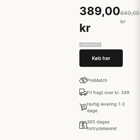
389,00
649,00
kr
kr
Køb her
PrisMatch
Fri fragt over kr. 349
Hurtig levering 1-2
dage
365 dages
fortrydelsesret