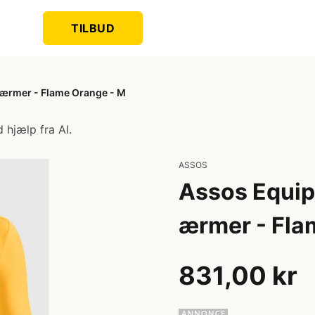
TILBUD
e ærmer - Flame Orange - M
 hjælp fra AI.
ASSOS
Assos Equipe
ærmer - Fla
831,00 kr