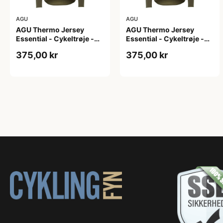
AGU
AGU
AGU Thermo Jersey
AGU Thermo Jersey
Essential - Cykeltrøje -
Essential - Cykeltrøje -
Dame - Army grøn - Str. L
Dame - Army grøn - Str.
375,00 kr
375,00 kr
M