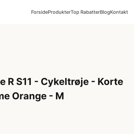
Forside
Produkter
Top Rabatter
Blog
Kontakt
 R S11 - Cykeltrøje - Korte
me Orange - M