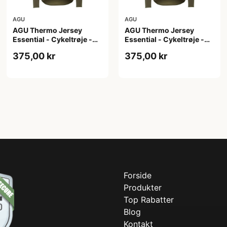
AGU
AGU
AGU Thermo Jersey
AGU Thermo Jersey
Essential - Cykeltrøje -
Essential - Cykeltrøje -
Dame - Army grøn - Str. S
Dame - Army grøn - Str.
375,00 kr
375,00 kr
XL
Forside
Produkter
Top Rabatter
Blog
Kontakt