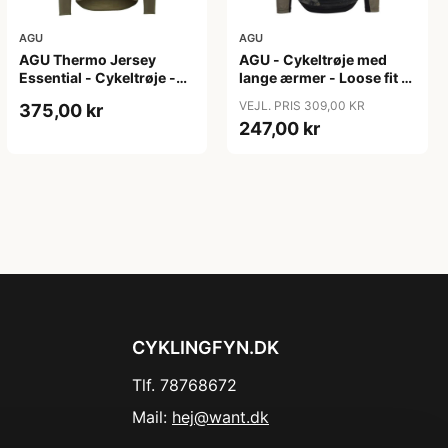
AGU
AGU
AGU Thermo Jersey
AGU - Cykeltrøje med
Essential - Cykeltrøje -
lange ærmer - Loose fit -
Dame - Army grøn - Str.
MTB - Army Grøn - Str. S
VEJL. PRIS 309,00 KR
375,00 kr
XXL
247,00 kr
CYKLINGFYN.DK
Tlf. 78768672
Mail:
hej@want.dk