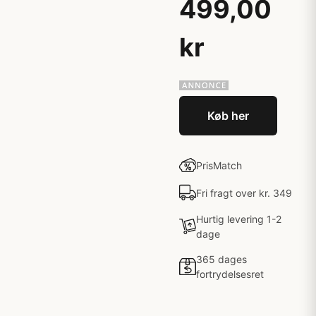
499,00
kr
Køb her
PrisMatch
Fri fragt over kr. 349
Hurtig levering 1-2
dage
365 dages
fortrydelsesret