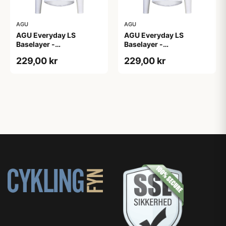
AGU
AGU
AGU Everyday LS
AGU Everyday LS
Baselayer -
Baselayer -
Svedundertrøje - Lange
Svedundertrøje - Lange
229,00 kr
229,00 kr
Ærmer - Herre - Hvid -
Ærmer - Herre - Hvid
S/M
-2XL