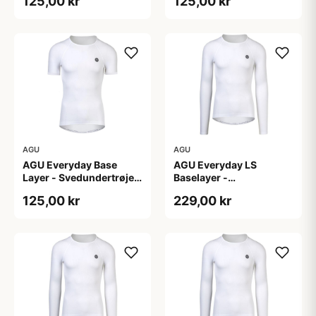
125,00 kr
125,00 kr
AGU
AGU
AGU Everyday Base
AGU Everyday LS
Layer - Svedundertrøje
Baselayer -
K/Æ - Hvid - Str. XXL
Svedundertrøje - Lange
125,00 kr
229,00 kr
Ærmer - Herre - Hvid -
L/XL