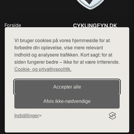
Forside
CYKLINGFYN.DK
Produkter
Tlf. 78768672
Top Rabatter
Vi bruger cookies på vores hjemmeside for at
Mail:
hej@want.dk
Blog
forbedre din oplevelse, vise mere relevant
Kontakt
indhold og analysere trafikken. Kort sagt: for at
Cookie- og privatlivspolitik
siden fungerer bedre – ikke for at være irriterende.
Cookie- og privatlivspolitik.
Denne side er en del af want.dk, der udgiver en række
Accepter alle
hjemmesider med præsentation af forskellige produkter fra
diverse webshops. Der sælges ikke varer fra denne side - vi
Afvis ikke‑nødvendige
henviser til de shops, som sælger varen. Vi har heller ikke
varerne på lager.
Indstillinger
© 2026 cyklingfyn.dk. Alle rettigheder forbeholdes.