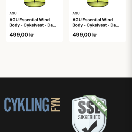
AGU
AGU
AGU Essential Wind
AGU Essential Wind
Body - Cykelvest - Dame
Body - Cykelvest - Dame
- Hi-Vis Neon Gul - Str.
- Hi-Vis Neon Gul - Str.
499,00 kr
499,00 kr
XL
XS