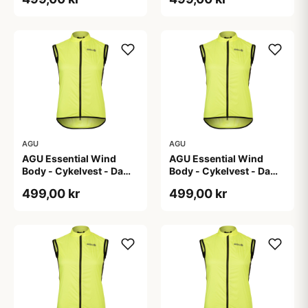
2XL
AGU
AGU
AGU Essential Wind
AGU Essential Wind
Body - Cykelvest - Dame
Body - Cykelvest - Dame
- Hi-Vis Neon Gul - Str.
- Hi-Vis Neon Gul - Str. S
499,00 kr
499,00 kr
M