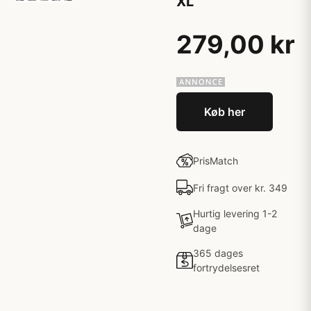
XL
279,00 kr
Køb her
PrisMatch
Fri fragt over kr. 349
Hurtig levering 1-2
dage
365 dages
fortrydelsesret