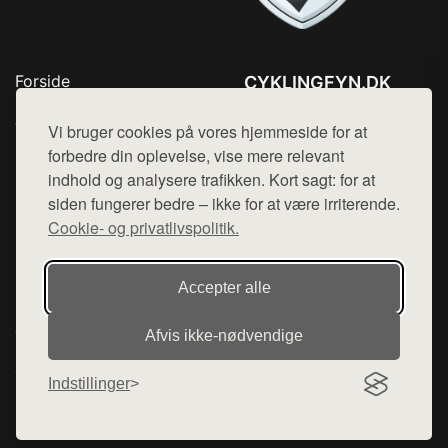
Forside
CYKLINGFYN.DK
Produkter
Tlf. 78768672
Top Rabatter
Vi bruger cookies på vores hjemmeside for at
Mail:
hej@want.dk
Blog
forbedre din oplevelse, vise mere relevant
Kontakt
indhold og analysere trafikken. Kort sagt: for at
Cookie- og privatlivspolitik
siden fungerer bedre – ikke for at være irriterende.
Cookie- og privatlivspolitik.
Denne side er en del af want.dk, der udgiver en række
Accepter alle
hjemmesider med præsentation af forskellige produkter fra
diverse webshops. Der sælges ikke varer fra denne side - vi
Afvis ikke‑nødvendige
henviser til de shops, som sælger varen. Vi har heller ikke
varerne på lager.
Indstillinger
© 2026 cyklingfyn.dk. Alle rettigheder forbeholdes.