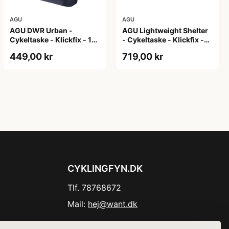
AGU
AGU
AGU DWR Urban -
AGU Lightweight Shelter
Cykeltaske - Klickfix - 17L
- Cykeltaske - Klickfix -
- Navy blå
21L - 2 stk - Sort
449,00 kr
719,00 kr
CYKLINGFYN.DK
Tlf. 78768672
Mail:
hej@want.dk
Cookie- og privatlivspolitik