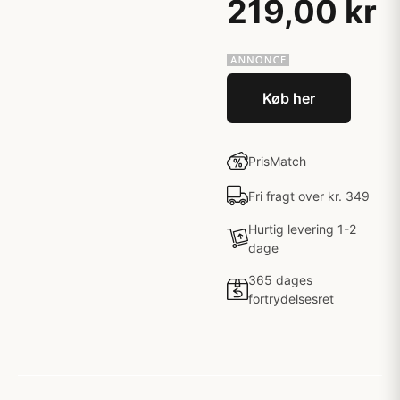
219,00 kr
Køb her
PrisMatch
Fri fragt over kr. 349
Hurtig levering 1-2
dage
365 dages
fortrydelsesret