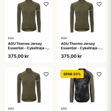
AGU
AGU
AGU Thermo Jersey
AGU Thermo Jersey
Essential - Cykeltrøje -
Essential - Cykeltrøje -
Dame - Army grøn - Str.
Dame - Army grøn - Str.
375,00 kr
375,00 kr
S
XL
SPAR 20%
AGU
AGU