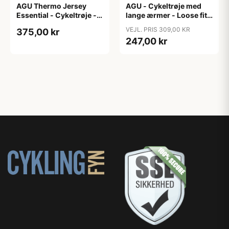
AGU Thermo Jersey
AGU - Cykeltrøje med
Essential - Cykeltrøje -
lange ærmer - Loose fit -
Dame - Army grøn - Str.
MTB - Army Grøn - Str. S
VEJL. PRIS 309,00 KR
375,00 kr
XXL
247,00 kr