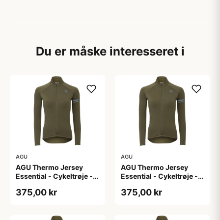
Du er måske interesseret i
AGU
AGU
AGU Thermo Jersey
AGU Thermo Jersey
Essential - Cykeltrøje -
Essential - Cykeltrøje -
Dame - Army grøn - Str.
Dame - Army grøn - Str.
375,00 kr
375,00 kr
L
M