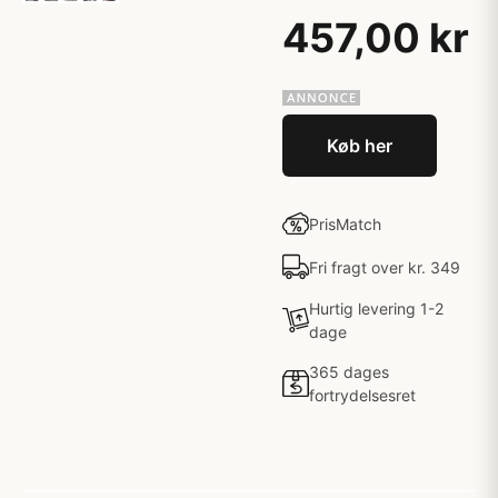
457,00 kr
Køb her
PrisMatch
Fri fragt over kr. 349
Hurtig levering 1-2
dage
365 dages
fortrydelsesret