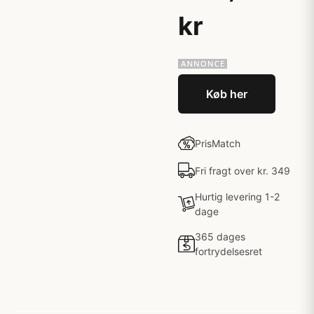
kr
Køb her
PrisMatch
Fri fragt over kr. 349
Hurtig levering 1-2
dage
365 dages
fortrydelsesret