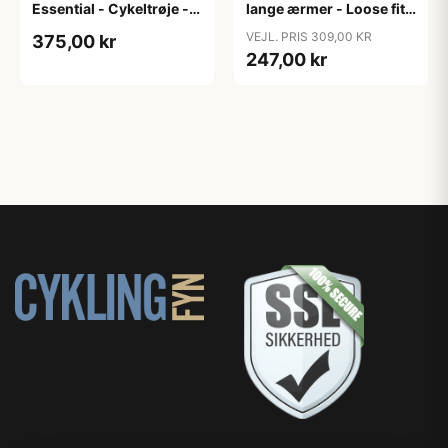
Essential - Cykeltrøje -
lange ærmer - Loose fit -
Dame - Army grøn - Str.
MTB - Army Grøn - Str. S
VEJL. PRIS 309,00 KR
375,00 kr
XXL
247,00 kr