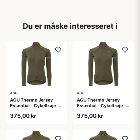
Du er måske interesseret i
AGU
AGU
AGU Thermo Jersey
AGU Thermo Jersey
Essential - Cykeltrøje -
Essential - Cykeltrøje -
Dame - Army grøn - Str.
Dame - Army grøn - Str.
375,00 kr
375,00 kr
L
M