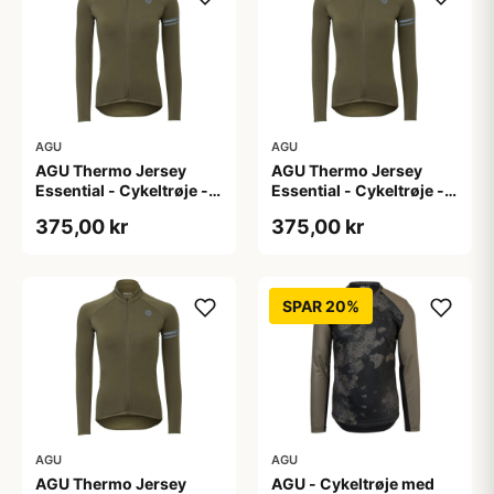
AGU
AGU
AGU Thermo Jersey
AGU Thermo Jersey
Essential - Cykeltrøje -
Essential - Cykeltrøje -
Dame - Army grøn - Str.
Dame - Army grøn - Str.
375,00 kr
375,00 kr
S
XL
SPAR 20%
AGU
AGU
AGU Thermo Jersey
AGU - Cykeltrøje med