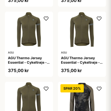
375,00 kr
375,00 kr
L
M
AGU
AGU
AGU Thermo Jersey
AGU Thermo Jersey
Essential - Cykeltrøje -
Essential - Cykeltrøje -
Dame - Army grøn - Str.
Dame - Army grøn - Str.
375,00 kr
375,00 kr
S
XL
SPAR 20%