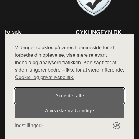
Forside
CYKLINGFYN.DK
Produkter
Tlf. 78768672
Top Rabatter
Vi bruger cookies på vores hjemmeside for at
Mail:
hej@want.dk
Blog
forbedre din oplevelse, vise mere relevant
Kontakt
indhold og analysere trafikken. Kort sagt: for at
Cookie- og privatlivspolitik
siden fungerer bedre – ikke for at være irriterende.
Cookie- og privatlivspolitik.
Denne side er en del af want.dk, der udgiver en række
Accepter alle
hjemmesider med præsentation af forskellige produkter fra
diverse webshops. Der sælges ikke varer fra denne side - vi
Afvis ikke‑nødvendige
henviser til de shops, som sælger varen. Vi har heller ikke
varerne på lager.
Indstillinger
© 2026 cyklingfyn.dk. Alle rettigheder forbeholdes.