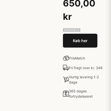
650,00
kr
Køb her
PrisMatch
Fri fragt over kr. 349
Hurtig levering 1-2
dage
365 dages
fortrydelsesret