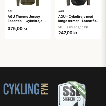
AGU
AGU
AGU Thermo Jersey
AGU - Cykeltrøje med
Essential - Cykeltrøje -
lange ærmer - Loose fit -
Dame - Army grøn - Str.
MTB - Army Grøn - Str. S
VEJL. PRIS 309,00 KR
375,00 kr
XXL
247,00 kr