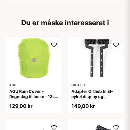
Du er måske interesseret i
AGU
ORTLIEB
AGU Rain Cover -
Adapter Ortlieb til El-
Regnslag til taske - 13L -
cykel display og
Neongul
computere
129,00 kr
149,00 kr