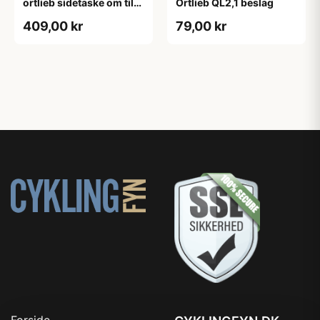
ortlieb sidetaske om til
Ortlieb QL2,1 beslag
rygsæk
409,00 kr
79,00 kr
Forside