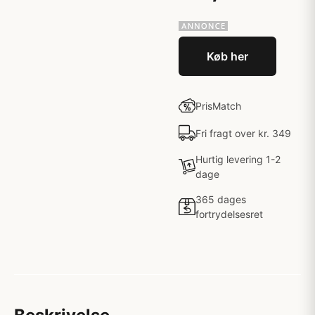
Køb her
PrisMatch
Fri fragt over kr. 349
Hurtig levering 1-2
dage
365 dages
fortrydelsesret