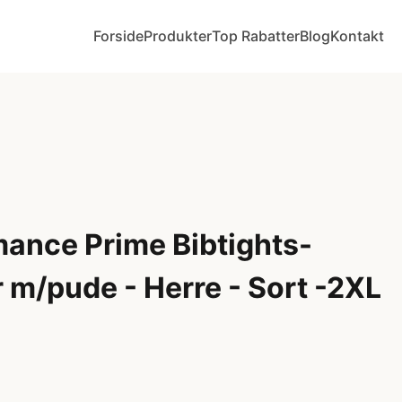
Forside
Produkter
Top Rabatter
Blog
Kontakt
ance Prime Bibtights-
 m/pude - Herre - Sort -2XL