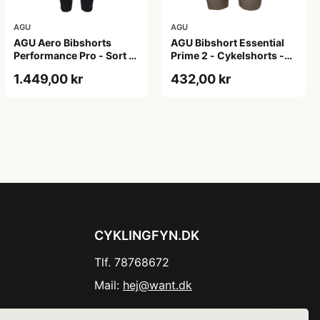
AGU
AGU
AGU Aero Bibshorts
AGU Bibshort Essential
Performance Pro - Sort -
Prime 2 - Cykelshorts -
Str. XL
Dame - Army Grøn - Str.
1.449,00 kr
432,00 kr
2XL
CYKLINGFYN.DK
Tlf. 78768672
Mail:
hej@want.dk
Cookie- og privatlivspolitik