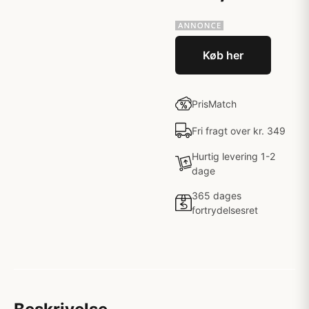
Køb her
PrisMatch
Fri fragt over kr. 349
Hurtig levering 1-2
dage
365 dages
fortrydelsesret