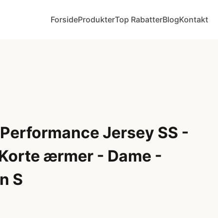
Forside
Produkter
Top Rabatter
Blog
Kontakt
Performance Jersey SS -
 Korte ærmer - Dame -
n S