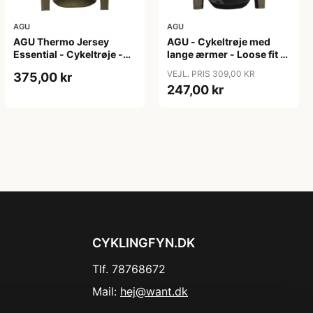
AGU
AGU
AGU Thermo Jersey
AGU - Cykeltrøje med
Essential - Cykeltrøje -
lange ærmer - Loose fit -
Dame - Army grøn - Str.
MTB - Army Grøn - Str. S
VEJL. PRIS 309,00 KR
375,00 kr
XXL
247,00 kr
CYKLINGFYN.DK
Tlf. 78768672
Mail:
hej@want.dk