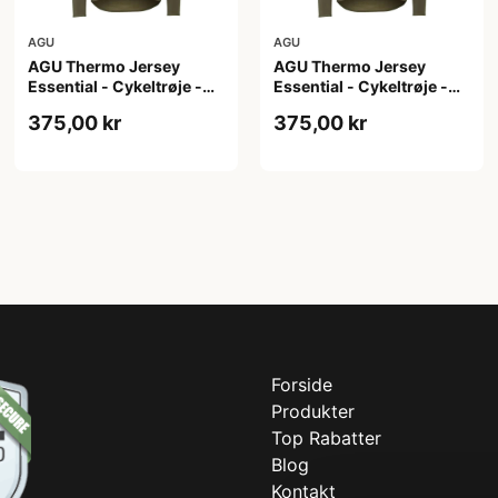
AGU
AGU
AGU Thermo Jersey
AGU Thermo Jersey
Essential - Cykeltrøje -
Essential - Cykeltrøje -
Dame - Army grøn - Str. S
Dame - Army grøn - Str.
375,00 kr
375,00 kr
XL
Forside
Produkter
Top Rabatter
Blog
Kontakt