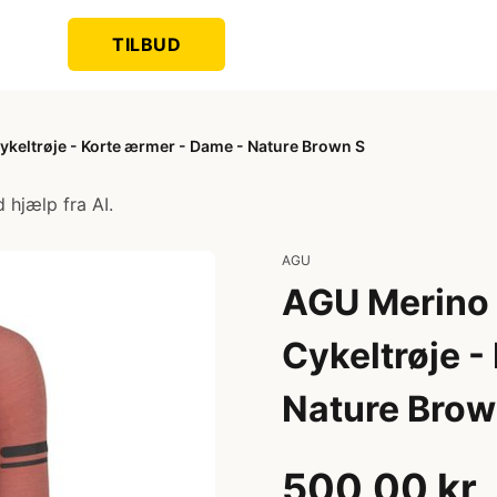
TILBUD
keltrøje - Korte ærmer - Dame - Nature Brown S
 hjælp fra AI.
AGU
AGU Merino 
Cykeltrøje -
Nature Brow
500,00 kr