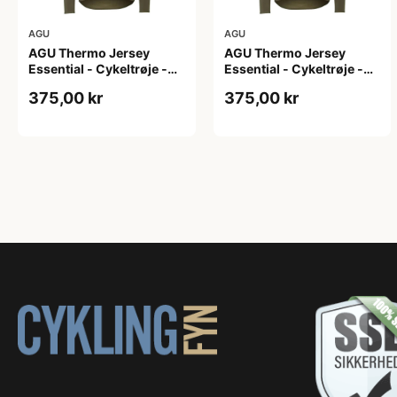
AGU
AGU
AGU Thermo Jersey
AGU Thermo Jersey
Essential - Cykeltrøje -
Essential - Cykeltrøje -
Dame - Army grøn - Str. L
Dame - Army grøn - Str.
375,00 kr
375,00 kr
M