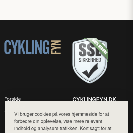
Forside
CYKLINGFYN.DK
Produkter
Tlf. 78768672
Top Rabatter
Vi bruger cookies på vores hjemmeside for at
Mail:
hej@want.dk
Blog
forbedre din oplevelse, vise mere relevant
Kontakt
indhold og analysere trafikken. Kort sagt: for at
Cookie- og privatlivspolitik