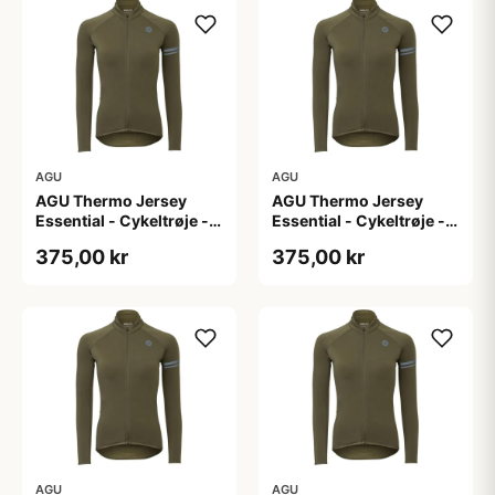
AGU
AGU
AGU Thermo Jersey
AGU Thermo Jersey
Essential - Cykeltrøje -
Essential - Cykeltrøje -
Dame - Army grøn - Str.
Dame - Army grøn - Str.
375,00 kr
375,00 kr
L
M
AGU
AGU