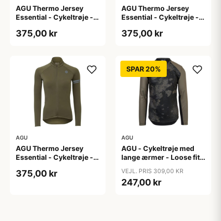
AGU Thermo Jersey
AGU Thermo Jersey
Essential - Cykeltrøje -
Essential - Cykeltrøje -
Dame - Army grøn - Str.
Dame - Army grøn - Str.
375,00 kr
375,00 kr
S
XL
SPAR 20%
AGU
AGU
AGU Thermo Jersey
AGU - Cykeltrøje med
Essential - Cykeltrøje -
lange ærmer - Loose fit -
Dame - Army grøn - Str.
MTB - Army Grøn - Str. S
VEJL. PRIS 309,00 KR
375,00 kr
XXL
247,00 kr