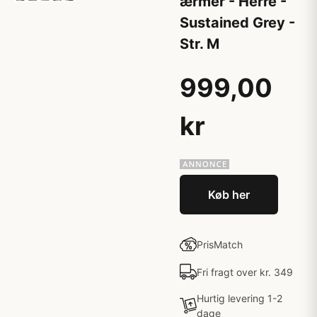
ærmer - Herre -
Sustained Grey -
Str. M
999,00
kr
Køb her
PrisMatch
Fri fragt over kr. 349
Hurtig levering 1-2
dage