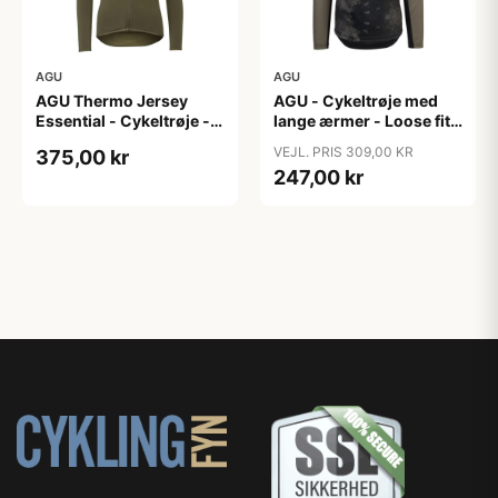
AGU
AGU
AGU Thermo Jersey
AGU - Cykeltrøje med
Essential - Cykeltrøje -
lange ærmer - Loose fit -
Dame - Army grøn - Str.
MTB - Army Grøn - Str. S
VEJL. PRIS 309,00 KR
375,00 kr
XXL
247,00 kr