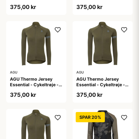
Dame - Army grøn - Str.
Dame - Army grøn - Str.
375,00 kr
375,00 kr
L
M
AGU
AGU
AGU Thermo Jersey
AGU Thermo Jersey
Essential - Cykeltrøje -
Essential - Cykeltrøje -
Dame - Army grøn - Str.
Dame - Army grøn - Str.
375,00 kr
375,00 kr
S
XL
SPAR 20%