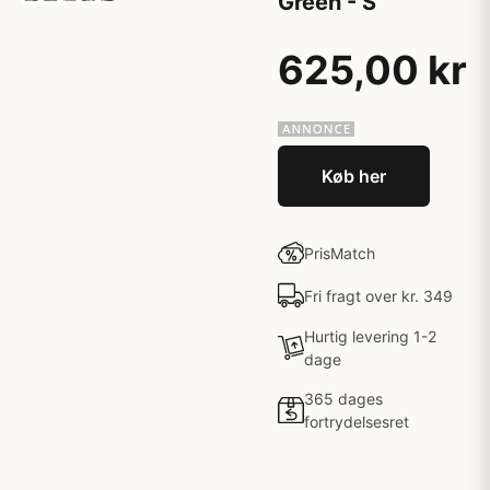
Green - S
625,00 kr
Køb her
PrisMatch
Fri fragt over kr. 349
Hurtig levering 1-2
dage
365 dages
fortrydelsesret