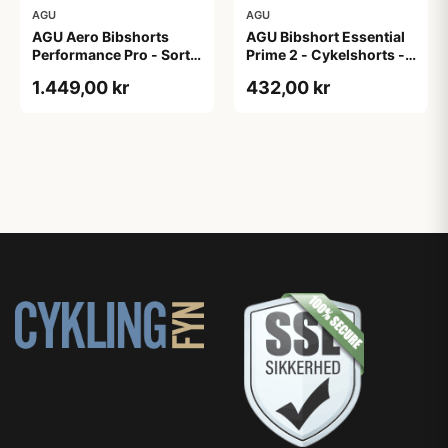
AGU
AGU
AGU Aero Bibshorts
AGU Bibshort Essential
Performance Pro - Sort -
Prime 2 - Cykelshorts -
Str. XL
Dame - Army Grøn - Str.
1.449,00 kr
432,00 kr
2XL