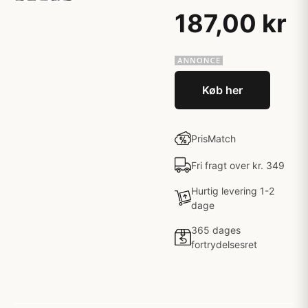
187,00 kr
Køb her
PrisMatch
Fri fragt over kr. 349
Hurtig levering 1-2
dage
365 dages
fortrydelsesret