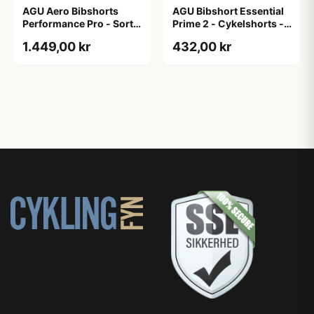
AGU Aero Bibshorts
AGU Bibshort Essential
Performance Pro - Sort -
Prime 2 - Cykelshorts -
Str. XL
Dame - Army Grøn - Str.
1.449,00 kr
432,00 kr
2XL