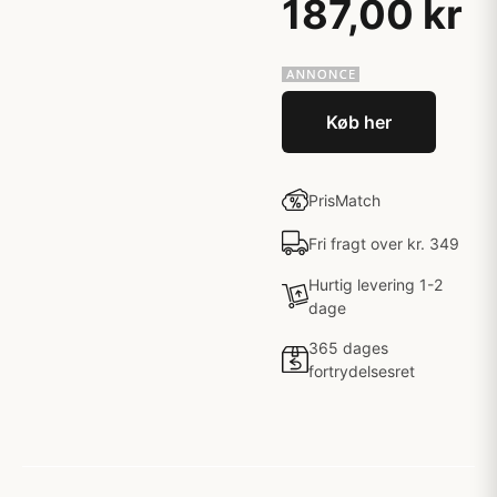
187,00 kr
Køb her
PrisMatch
Fri fragt over kr. 349
Hurtig levering 1-2
dage
365 dages
fortrydelsesret