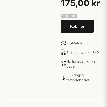
175,00 kr
Køb her
PrisMatch
Fri fragt over kr. 349
Hurtig levering 1-2
dage
365 dages
fortrydelsesret