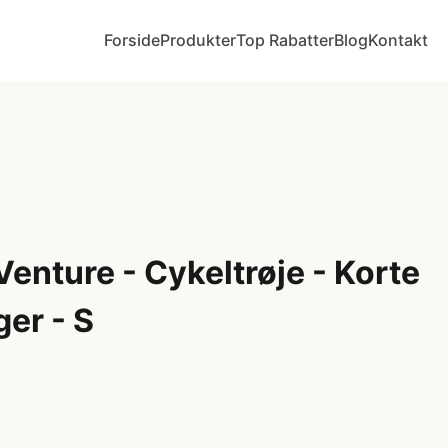
Forside
Produkter
Top Rabatter
Blog
Kontakt
enture - Cykeltrøje - Korte
er - S