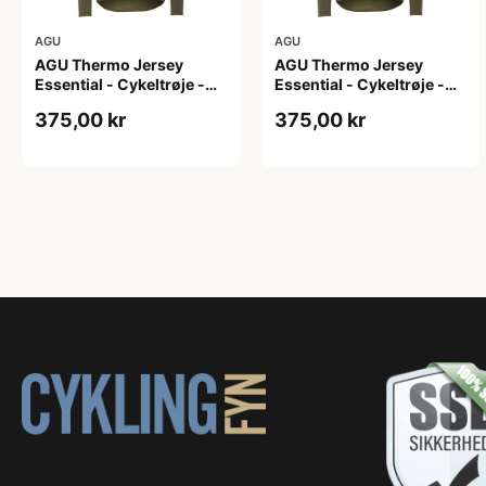
AGU
AGU
AGU Thermo Jersey
AGU Thermo Jersey
Essential - Cykeltrøje -
Essential - Cykeltrøje -
Dame - Army grøn - Str. L
Dame - Army grøn - Str.
375,00 kr
375,00 kr
M