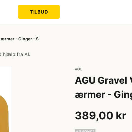
TILBUD
e ærmer - Ginger - S
 hjælp fra AI.
AGU
AGU Gravel V
ærmer - Ging
389,00 kr