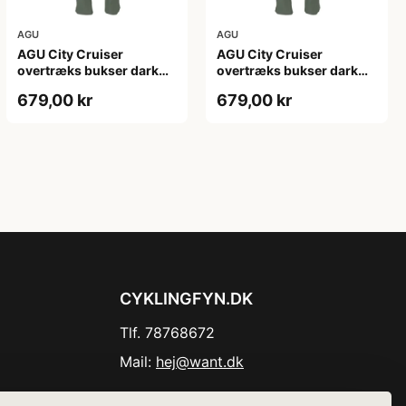
AGU
AGU
AGU City Cruiser
AGU City Cruiser
overtræks bukser dark
overtræks bukser dark
sage
sage
679,00 kr
679,00 kr
CYKLINGFYN.DK
Tlf. 78768672
Mail:
hej@want.dk
Cookie- og privatlivspolitik