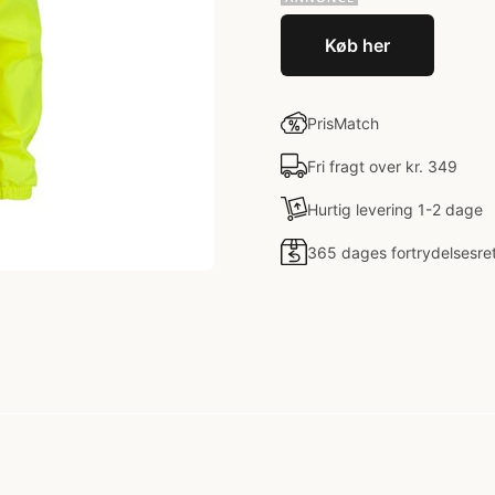
Køb her
PrisMatch
Fri fragt over kr. 349
Hurtig levering 1-2 dage
365 dages fortrydelsesre