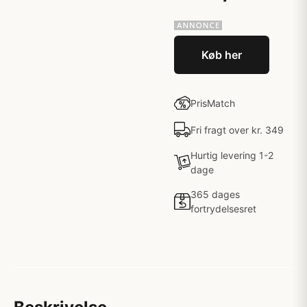
Køb her
PrisMatch
Fri fragt over kr. 349
Hurtig levering 1-2
dage
365 dages
fortrydelsesret