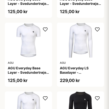
Layer - Svedundertrøje
Layer - Svedundertrøje
K/Æ - Hvid - Str. S/M
K/Æ - Hvid - Str. XS
125,00 kr
125,00 kr
AGU
AGU
AGU Everyday Base
AGU Everyday LS
Layer - Svedundertrøje
Baselayer -
K/Æ - Hvid - Str. XXL
Svedundertrøje - Lange
125,00 kr
229,00 kr
Ærmer - Herre - Hvid -
L/XL