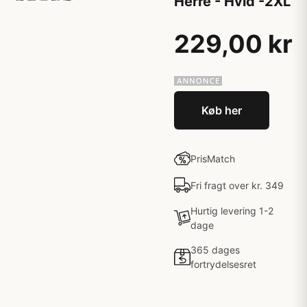
Herre - Hvid -2XL
229,00 kr
Køb her
PrisMatch
Fri fragt over kr. 349
Hurtig levering 1-2
dage
365 dages
fortrydelsesret