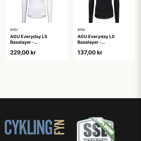
AGU
AGU
AGU Everyday LS
AGU Everyday LS
Baselayer -
Baselayer -
Svedundertrøje - Lange
Svedundertrøje - Lange
229,00 kr
137,00 kr
Ærmer - Herre - Hvid -
Ærmer - Herre - Sort -
S/M
XS