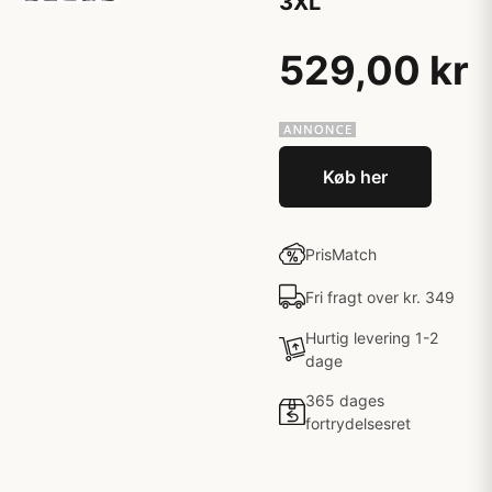
3XL
529,00 kr
Køb her
PrisMatch
Fri fragt over kr. 349
Hurtig levering 1-2
dage
365 dages
fortrydelsesret