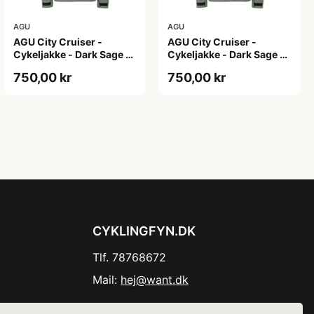
AGU
AGU
AGU City Cruiser -
AGU City Cruiser -
Cykeljakke - Dark Sage -
Cykeljakke - Dark Sage -
XS
XXL
750,00 kr
750,00 kr
CYKLINGFYN.DK
Tlf. 78768672
Mail:
hej@want.dk
Cookie- og privatlivspolitik