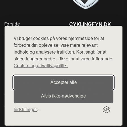
Forside
CYKLINGFYN.DK
Produkter
Tlf. 78768672
Top Rabatter
Vi bruger cookies på vores hjemmeside for at
Mail:
hej@want.dk
Blog
forbedre din oplevelse, vise mere relevant
Kontakt
indhold og analysere trafikken. Kort sagt: for at
Cookie- og privatlivspolitik
siden fungerer bedre – ikke for at være irriterende.
Cookie- og privatlivspolitik.
Denne side er en del af want.dk, der udgiver en række
Accepter alle
hjemmesider med præsentation af forskellige produkter fra
diverse webshops. Der sælges ikke varer fra denne side - vi
Afvis ikke‑nødvendige
henviser til de shops, som sælger varen. Vi har heller ikke
varerne på lager.
Indstillinger
© 2026 cyklingfyn.dk. Alle rettigheder forbeholdes.