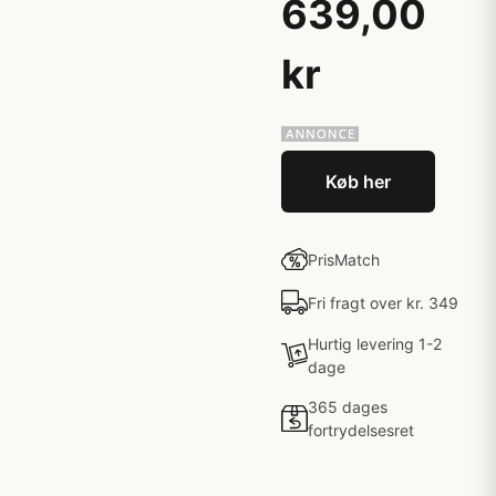
639,00
kr
Køb her
PrisMatch
Fri fragt over kr. 349
Hurtig levering 1-2
dage
365 dages
fortrydelsesret