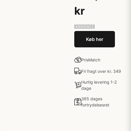
kr
Køb her
PrisMatch
Fri fragt over kr. 349
Hurtig levering 1-2
dage
365 dages
fortrydelsesret