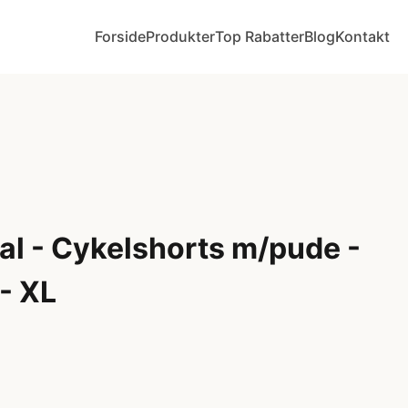
Forside
Produkter
Top Rabatter
Blog
Kontakt
al - Cykelshorts m/pude -
- XL