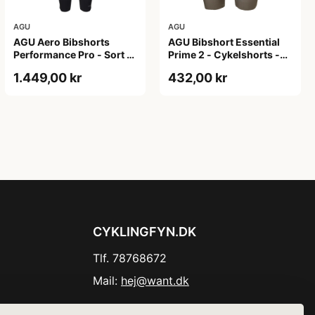
AGU
AGU
AGU Aero Bibshorts
AGU Bibshort Essential
Performance Pro - Sort -
Prime 2 - Cykelshorts -
Str. XL
Dame - Army Grøn - Str.
1.449,00 kr
432,00 kr
2XL
CYKLINGFYN.DK
Tlf. 78768672
Mail:
hej@want.dk
Cookie- og privatlivspolitik