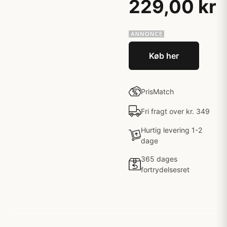
229,00 kr
Køb her
PrisMatch
Fri fragt over kr. 349
Hurtig levering 1-2
dage
365 dages
fortrydelsesret