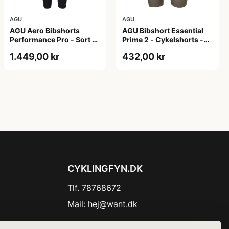
AGU
AGU
AGU Aero Bibshorts
AGU Bibshort Essential
Performance Pro - Sort -
Prime 2 - Cykelshorts -
Str. XL
Dame - Army Grøn - Str.
1.449,00 kr
432,00 kr
2XL
CYKLINGFYN.DK
Tlf. 78768672
Mail:
hej@want.dk
Cookie- og privatlivspolitik