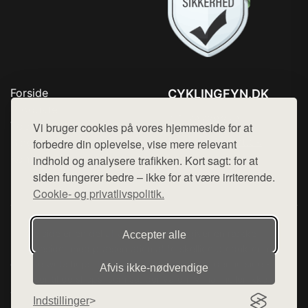
Forside
CYKLINGFYN.DK
Produkter
Tlf. 78768672
Top Rabatter
Vi bruger cookies på vores hjemmeside for at
Mail:
hej@want.dk
Blog
forbedre din oplevelse, vise mere relevant
Kontakt
indhold og analysere trafikken. Kort sagt: for at
Cookie- og privatlivspolitik
siden fungerer bedre – ikke for at være irriterende.
Cookie- og privatlivspolitik.
Denne side er en del af want.dk, der udgiver en række
Accepter alle
hjemmesider med præsentation af forskellige produkter fra
diverse webshops. Der sælges ikke varer fra denne side - vi
Afvis ikke‑nødvendige
henviser til de shops, som sælger varen. Vi har heller ikke
varerne på lager.
Indstillinger