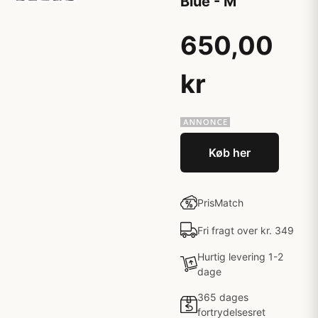
Blue - M
650,00
kr
Køb her
PrisMatch
Fri fragt over kr. 349
Hurtig levering 1-2
dage
365 dages
fortrydelsesret