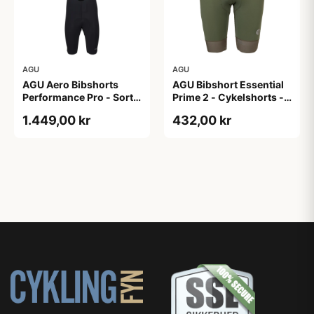
AGU
AGU
AGU Aero Bibshorts
AGU Bibshort Essential
Performance Pro - Sort -
Prime 2 - Cykelshorts -
Str. XL
Dame - Army Grøn - Str.
1.449,00 kr
432,00 kr
2XL