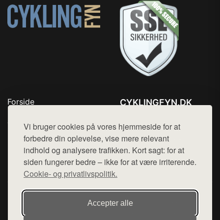
Forside
CYKLINGFYN.DK
Produkter
Tlf. 78768672
Top Rabatter
Vi bruger cookies på vores hjemmeside for at
Mail:
hej@want.dk
Blog
forbedre din oplevelse, vise mere relevant
Kontakt
indhold og analysere trafikken. Kort sagt: for at
Cookie- og privatlivspolitik
siden fungerer bedre – ikke for at være irriterende.
Cookie- og privatlivspolitik.
Denne side er en del af want.dk, der udgiver en række
Accepter alle
hjemmesider med præsentation af forskellige produkter fra