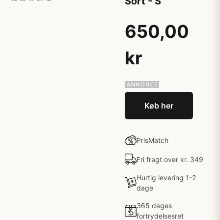
Sort - S
650,00
kr
Køb her
PrisMatch
Fri fragt over kr. 349
Hurtig levering 1-2
dage
365 dages
fortrydelsesret