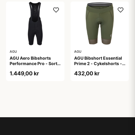
AGU
AGU
AGU Aero Bibshorts
AGU Bibshort Essential
Performance Pro - Sort -
Prime 2 - Cykelshorts -
Str. XL
Dame - Army Grøn - Str.
1.449,00 kr
432,00 kr
2XL