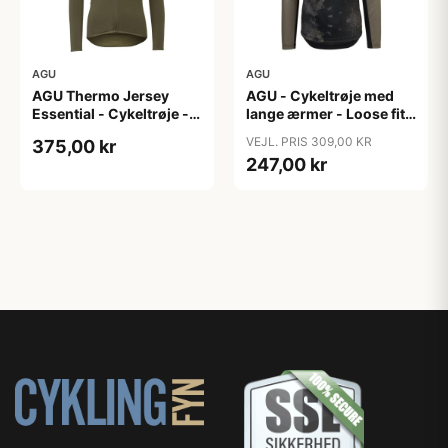
AGU
AGU
AGU Thermo Jersey
AGU - Cykeltrøje med
Essential - Cykeltrøje -
lange ærmer - Loose fit -
Dame - Army grøn - Str.
MTB - Army Grøn - Str. S
VEJL. PRIS 309,00 KR
375,00 kr
XXL
247,00 kr