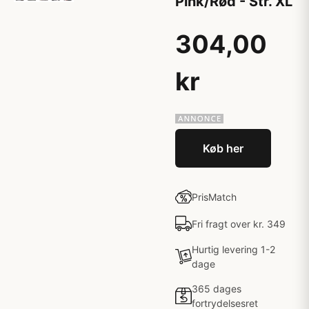
Pink/Rød - Str. XL
304,00
kr
Køb her
PrisMatch
Fri fragt over kr. 349
Hurtig levering 1-2
dage
365 dages
fortrydelsesret