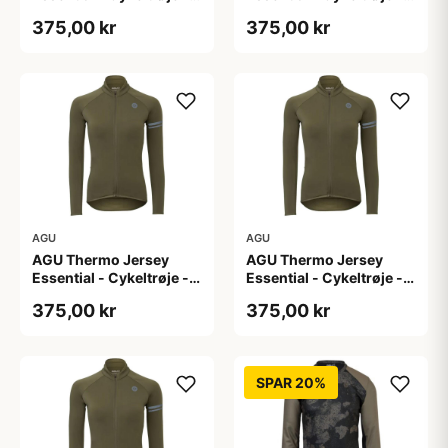
Dame - Army grøn - Str.
Dame - Army grøn - Str.
375,00 kr
375,00 kr
L
M
AGU
AGU
AGU Thermo Jersey
AGU Thermo Jersey
Essential - Cykeltrøje -
Essential - Cykeltrøje -
Dame - Army grøn - Str.
Dame - Army grøn - Str.
375,00 kr
375,00 kr
S
XL
SPAR 20%