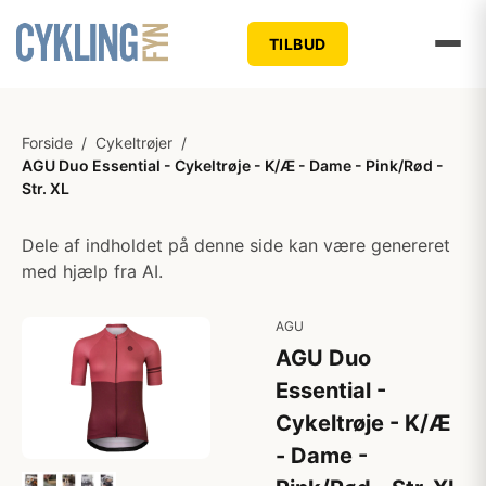
TILBUD
Forside
/
Cykeltrøjer
/
AGU Duo Essential - Cykeltrøje - K/Æ - Dame - Pink/Rød -
Str. XL
Dele af indholdet på denne side kan være genereret
med hjælp fra AI.
AGU
AGU Duo
Essential -
Cykeltrøje - K/Æ
- Dame -