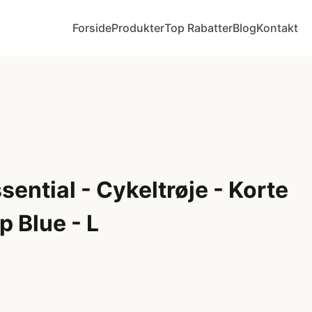
Forside
Produkter
Top Rabatter
Blog
Kontakt
ential - Cykeltrøje - Korte
 Blue - L