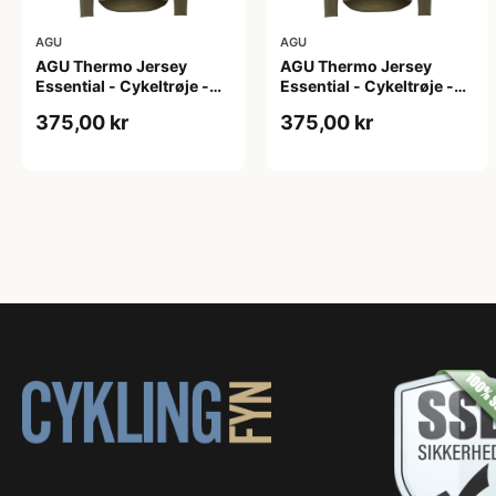
AGU
AGU
AGU Thermo Jersey
AGU Thermo Jersey
Essential - Cykeltrøje -
Essential - Cykeltrøje -
Dame - Army grøn - Str. L
Dame - Army grøn - Str.
375,00 kr
375,00 kr
M