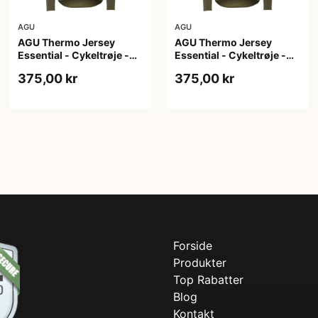
AGU
AGU
AGU Thermo Jersey
AGU Thermo Jersey
Essential - Cykeltrøje -
Essential - Cykeltrøje -
Dame - Army grøn - Str. S
Dame - Army grøn - Str.
375,00 kr
375,00 kr
XL
Forside
Produkter
Top Rabatter
Blog
Kontakt