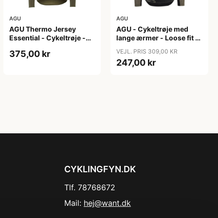
AGU
AGU
AGU Thermo Jersey
AGU - Cykeltrøje med
Essential - Cykeltrøje -
lange ærmer - Loose fit -
Dame - Army grøn - Str.
MTB - Army Grøn - Str. S
VEJL. PRIS 309,00 KR
375,00 kr
XXL
247,00 kr
CYKLINGFYN.DK
Tlf. 78768672
Mail:
hej@want.dk