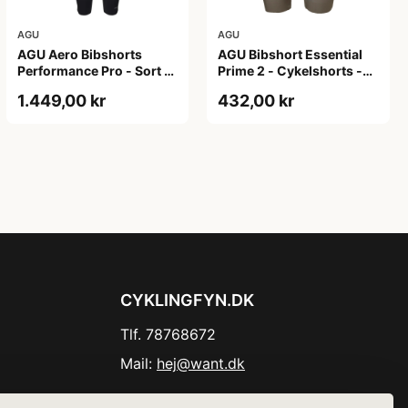
AGU
AGU
AGU Aero Bibshorts
AGU Bibshort Essential
Performance Pro - Sort -
Prime 2 - Cykelshorts -
Str. XL
Dame - Army Grøn - Str.
1.449,00 kr
432,00 kr
2XL
CYKLINGFYN.DK
Tlf. 78768672
Mail:
hej@want.dk
Cookie- og privatlivspolitik