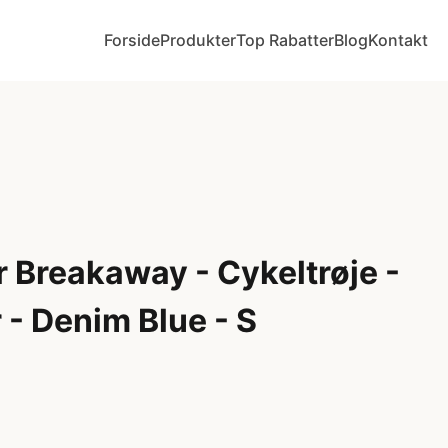
Forside
Produkter
Top Rabatter
Blog
Kontakt
 Breakaway - Cykeltrøje -
- Denim Blue - S