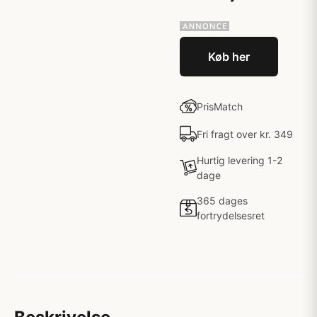
Køb her
PrisMatch
Fri fragt over kr. 349
Hurtig levering 1-2
dage
365 dages
fortrydelsesret